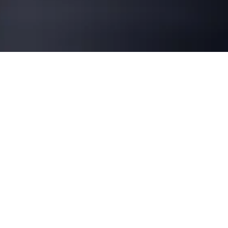
DJ M.C. BEAT
Ihr Hochzeits DJ
aus Kärnten
Die gelungene musikalische Umrandung eines
Events ist Höhepunkt und bleibende Erinnerung
zugleich. Ganz egal ob Hochzeit, Party,